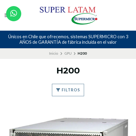
Únicos en Chile que ofrecemos, sistemas SUPERMICRO con 3
AÑOS de GARANTÍA de fábrica incluída en el valor
Inicio
GPU
H200
H200
FILTROS