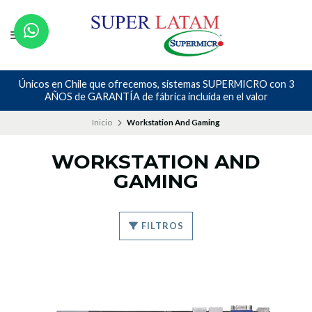
Únicos en Chile que ofrecemos, sistemas SUPERMICRO con 3
AÑOS de GARANTÍA de fábrica incluída en el valor
Inicio
Workstation And Gaming
WORKSTATION AND
GAMING
FILTROS