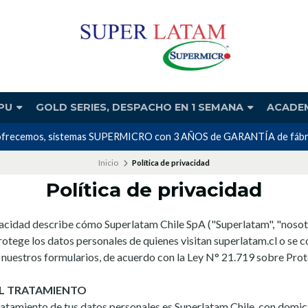
PU
GOLD SERIES, DESPACHO EN 1 SEMANA
ACADE
 ofrecemos, sistemas SUPERMICRO con 3 AÑOS de GARANTÍA de fábrica 
Inicio
Política de privacidad
Política de privacidad
vacidad describe cómo Superlatam Chile SpA ("Superlatam", "nosotr
protege los datos personales de quienes visitan superlatam.cl o se 
e nuestros formularios, de acuerdo con la Ley N° 21.719 sobre Pro
L TRATAMIENTO
ratamiento de tus datos personales es Superlatam Chile, con domic