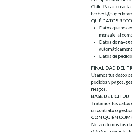
Chile. Para consulta
herbert@superlata
QUÉ DATOS REC
Datos que nos en
mensaje, al comp
Datos de navegac
automáticamente 
Datos de pedido:
FINALIDAD DEL 
Usamos tus datos par
pedidos y pagos, gest
riesgos.
BASE DE LICITUD
Tratamos tus datos e
un contrato o gestió
CON QUIÉN COM
No vendemos tus dat
sitio (por ejemplo,