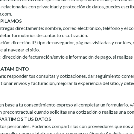
s relacionadas con privacidad y protección de datos, puedes escrib
m.com
.
OPILAMOS
tregas directamente: nombre, correo electrónico, teléfono y el co
letar formularios de contacto o cotización.
ión: dirección IP, tipo de navegador, páginas visitadas y cookies,
al navegar el sitio.
 dirección de facturación/envío e información de pago, si realiza
TRATAMIENTO
a: responder tus consultas y cotizaciones, dar seguimiento comer
ionar envíos y facturación, mejorar la experiencia del sitio, y dete
n base a tu consentimiento expreso al completar un formulario, y/o
n precontractual cuando solicitas una cotización o realizas una co
PARTIMOS TUS DATOS
os personales. Podemos compartirlos con proveedores que nos ay
 Jumpseller como plataforma de e-commerce, Google Analytics para