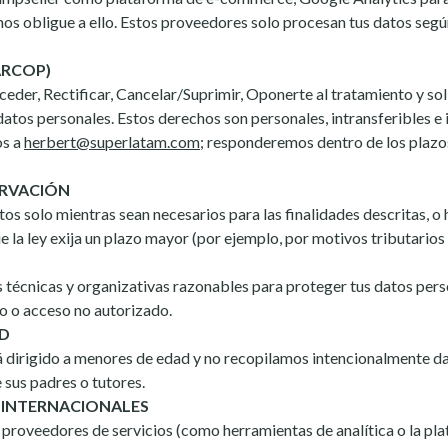
 nos obligue a ello. Estos proveedores solo procesan tus datos seg
ARCOP)
eder, Rectificar, Cancelar/Suprimir, Oponerte al tratamiento y soli
datos personales. Estos derechos son personales, intransferibles e 
os a
herbert@superlatam.com
; responderemos dentro de los plazo
ERVACIÓN
s solo mientras sean necesarios para las finalidades descritas, o h
e la ley exija un plazo mayor (por ejemplo, por motivos tributarios
écnicas y organizativas razonables para proteger tus datos pers
o o acceso no autorizado.
AD
á dirigido a menores de edad y no recopilamos intencionalmente d
 sus padres o tutores.
 INTERNACIONALES
proveedores de servicios (como herramientas de analítica o la pl