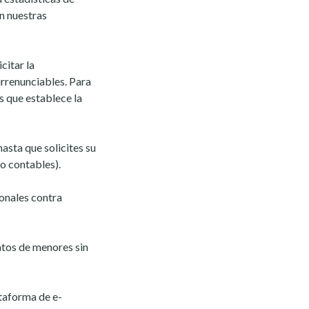
ún nuestras
citar la
irrenunciables. Para
s que establece la
asta que solicites su
 o contables).
onales contra
atos de menores sin
ataforma de e-