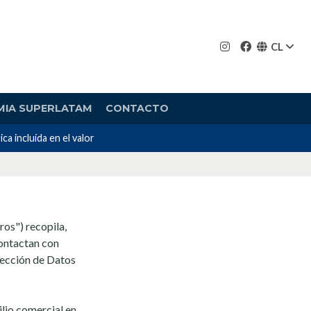
CL
MIA SUPERLATAM
CONTACTO
incluída en el valor
os") recopila,
contactan con
tección de Datos
ilio comercial en