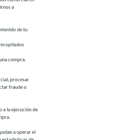
irnos a
ntenido de tu
 recopilados
s una compra.
cial, procesar
ctar fraude o
 a la ejecución de
mpra.
udan a operar el
 estadísticas de