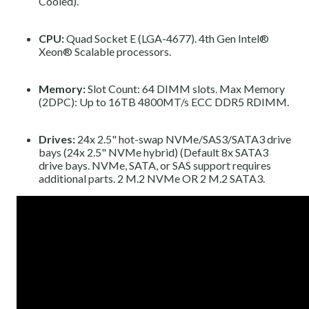
Cooled)​.
CPU:
Quad Socket E (LGA-4677).
4th Gen Intel®
Xeon® Scalable processors
.
Memory:
Slot Count: 64 DIMM slots. Max Memory
(2DPC): Up to 16TB 4800MT/s ECC DDR5 RDIMM.
Drives:
24x 2.5" hot-swap NVMe/SAS3/SATA3 drive
bays (24x 2.5" NVMe hybrid) (Default 8x SATA3
drive bays. NVMe, SATA, or SAS support requires
additional parts. 2 M.2 NVMe OR 2 M.2 SATA3.