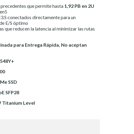
n precedentes que permite hasta
1,92 PB en 2U
en5
3.S conectados directamente para un
 de E/S óptimo
s que reducen la latencia al minimizar las rutas
inada para Entrega Rápida, No aceptan
6548Y+
00
VMe SSD
bE SFP28
 Titanium Level