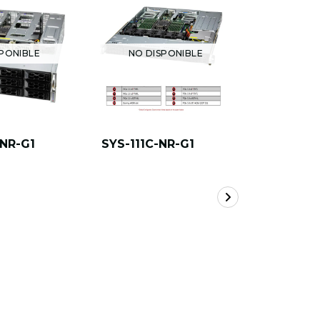
PONIBLE
NO DISPONIBLE
NO DI
-NR-G1
SYS-111C-NR-G1
AS -1115