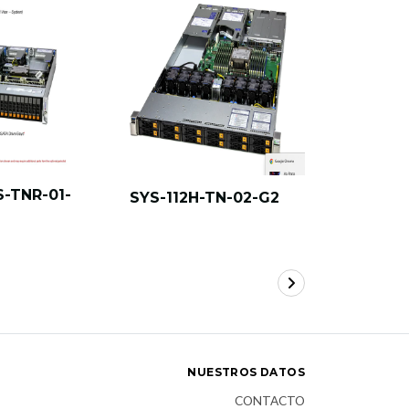
S-TNR-01-
All-Flash
SYS-112H-TN-02-G2
Storage 
NUESTROS DATOS
CONTACTO