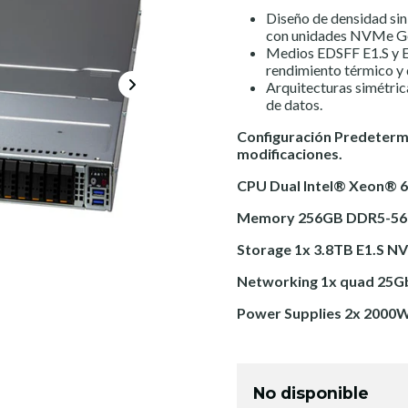
Diseño de densidad si
con unidades NVMe G
Medios EDSFF E1.S y E
rendimiento térmico y
Arquitecturas simétrica
de datos.
Configuración Predeterm
modificaciones.
CPU Dual Intel® Xeon® 
Memory 256GB DDR5-56
Storage 1x 3.8TB E1.S N
Networking 1x quad 25G
Power Supplies 2x 2000W
No disponible