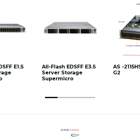
DSFF E1.S
All-Flash EDSFF E3.S
AS -2115H
rage
Server Storage
G2
o
Supermicro