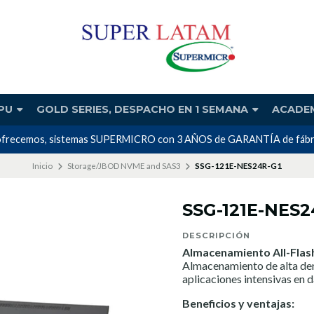
PU
GOLD SERIES, DESPACHO EN 1 SEMANA
ACADE
 ofrecemos, sistemas SUPERMICRO con 3 AÑOS de GARANTÍA de fábrica 
Inicio
Storage/JBOD NVME and SAS3
SSG-121E-NES24R-G1
SSG-121E-NES2
DESCRIPCIÓN
Almacenamiento All-Flas
Almacenamiento de alta den
aplicaciones intensivas en 
Beneficios y ventajas: