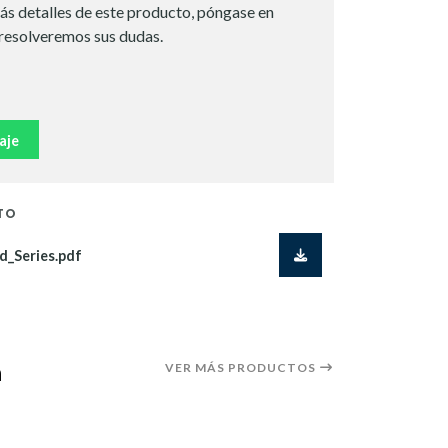
ás detalles de este producto, póngase en
 resolveremos sus dudas.
aje
TO
d_Series.pdf
a
VER MÁS PRODUCTOS