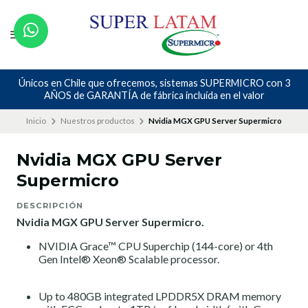
Únicos en Chile que ofrecemos, sistemas SUPERMICRO con 3
AÑOS de GARANTÍA de fábrica incluída en el valor
Inicio
Nuestros productos
Nvidia MGX GPU Server Supermicro
Nvidia MGX GPU Server
Supermicro
DESCRIPCIÓN
Nvidia MGX GPU Server Supermicro.
NVIDIA Grace™ CPU Superchip (144-core) or 4th
Gen Intel® Xeon® Scalable processor.
Up to 480GB integrated LPDDR5X DRAM memory