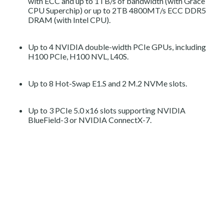
with ECC and up to 1TB/s of bandwidth (with Grace
CPU Superchip) or up to 2TB 4800MT/s ECC DDR5
DRAM (with Intel CPU).
Up to 4 NVIDIA double-width PCIe GPUs, including
H100 PCIe, H100 NVL, L40S.
Up to 8 Hot-Swap E1.S and 2 M.2 NVMe slots.
Up to 3 PCIe 5.0 x16 slots supporting NVIDIA
BlueField-3 or NVIDIA ConnectX-7.