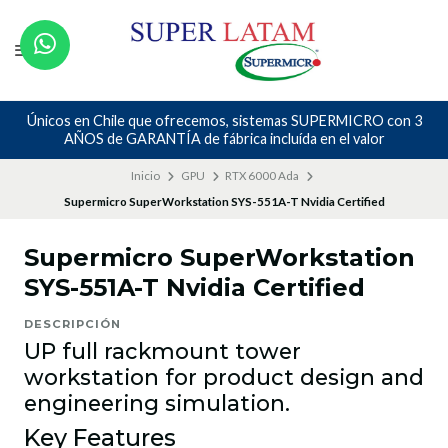
 con 3
Nos avalan nuestros canales y mas de 23 años de exper
r
Inicio
GPU
RTX 6000 Ada
Supermicro SuperWorkstation SYS-551A-T Nvidia Certified
Supermicro SuperWorkstation
SYS-551A-T Nvidia Certified
DESCRIPCIÓN
UP full rackmount tower
workstation for product design and
engineering simulation.
Key Features