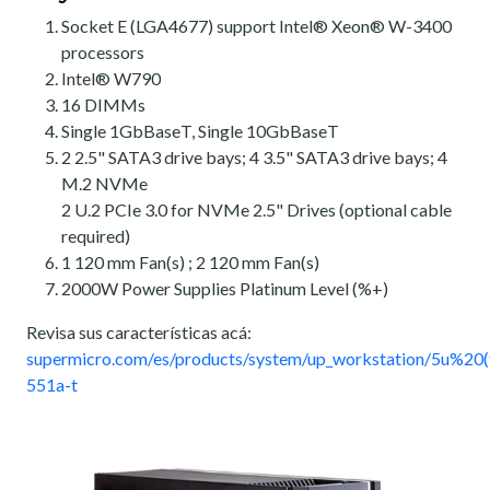
Socket E (LGA4677) support Intel® Xeon® W-3400
processors
Intel® W790
16 DIMMs
Single 1GbBaseT, Single 10GbBaseT
2 2.5" SATA3 drive bays; 4 3.5" SATA3 drive bays; 4
M.2 NVMe
2 U.2 PCIe 3.0 for NVMe 2.5" Drives (optional cable
required)
1 120 mm Fan(s) ; 2 120 mm Fan(s)
2000W Power Supplies Platinum Level (%+)
Revisa sus características acá:
supermicro.com/es/products/system/up_workstation/5u%20(
551a-t