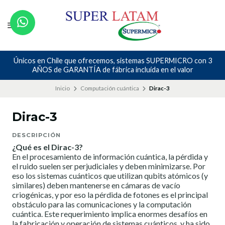
Únicos en Chile que ofrecemos, sistemas SUPERMICRO con 3
AÑOS de GARANTÍA de fábrica incluída en el valor
Inicio
Computación cuántica
Dirac-3
Dirac-3
DESCRIPCIÓN
¿Qué es el Dirac-3?
En el procesamiento de información cuántica, la pérdida y
el ruido suelen ser perjudiciales y deben minimizarse. Por
eso los sistemas cuánticos que utilizan qubits atómicos (y
similares) deben mantenerse en cámaras de vacío
criogénicas, y por eso la pérdida de fotones es el principal
obstáculo para las comunicaciones y la computación
cuántica. Este requerimiento implica enormes desafíos en
la fabricación y operación de sistemas cuánticos, y ha sido