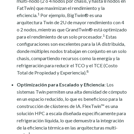
multi-nodo (2 o 4 nodos por chasis, y hasta 8 nodos en
FatTwin) que maximizan el rendimiento y la
1
eficiencia.
Por ejemplo, BigTwin® es una
arquitectura Twin de 2U de mayor rendimiento con 4
o 2 nodos, mientras que GrandTwin® está optimizado
1
para el rendimiento de un solo procesador.
Estas
configuraciones son excelentes para la IA distribuida,
donde múltiples nodos trabajan en conjunto en un solo
chasis, compartiendo recursos como la energía y la
refrigeración para reducir el TCO y el TCE (Costo
8
Total de Propiedad y Experiencia).
Optimización para Escalado y Eficiencia
: Los
sistemas Twin permiten una alta densidad de cómputo
en un espacio reducido, lo que es beneficioso para la
construcción de clústeres de IA. FlexTwin™ es una
solución HPC a escala diseñada específicamente para
refrigeración líquida, lo que demuestra la integración
de la eficiencia térmica en las arquitecturas multi-
1