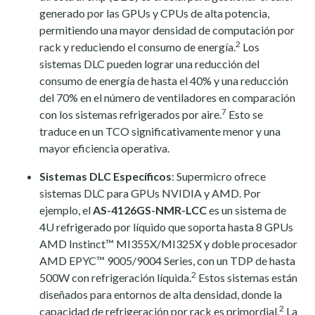
generado por las GPUs y CPUs de alta potencia,
permitiendo una mayor densidad de computación por
2
rack y reduciendo el consumo de energía.
Los
sistemas DLC pueden lograr una reducción del
consumo de energía de hasta el 40% y una reducción
del 70% en el número de ventiladores en comparación
7
con los sistemas refrigerados por aire.
Esto se
traduce en un TCO significativamente menor y una
mayor eficiencia operativa.
Sistemas DLC Específicos
: Supermicro ofrece
sistemas DLC para GPUs NVIDIA y AMD. Por
ejemplo, el
AS-4126GS-NMR-LCC
es un sistema de
4U refrigerado por líquido que soporta hasta 8 GPUs
AMD Instinct™ MI355X/MI325X y doble procesador
AMD EPYC™ 9005/9004 Series, con un TDP de hasta
2
500W con refrigeración líquida.
Estos sistemas están
diseñados para entornos de alta densidad, donde la
2
capacidad de refrigeración por rack es primordial.
La