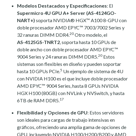
Modelos Destacados y Especificaciones
: El
Supermicro 4U GPU A+ Server (AS-4124GO-
NART+)
soporta NVIDIA® HGX™ A100 8-GPU con
doble procesador AMD EPYC™ 7003/7002 Series y
20
32 ranuras DIMM DDR4.
Otro modelo, el
AS-4125GS-TNRT2
, soporta hasta 10 GPUs de
doble ancho con doble procesador AMD EPYC™
20
9004 Series y 24 ranuras DIMM DDR5.
Estos
sistemas son flexibles en diseño y pueden soportar
5
hasta 10 GPUs PCIe.
Un ejemplo de sistema de 4U
con NVIDIA H100 es el que incluye doble procesador
AMD EPYC™ 9004 Series, hasta 8 GPUs NVIDIA
HGX H100 (80GB) con NVLink y NVSwitch, y hasta
17
6TB de RAM DDR5.
Flexibilidad y Opciones de GPU
: Estos servidores
son ideales para cargas de trabajo intensivas en
gráficos, ofreciendo una amplia gama de opciones de
GPU, incluyendo NVIDIA H100/H200/B200 y AMD