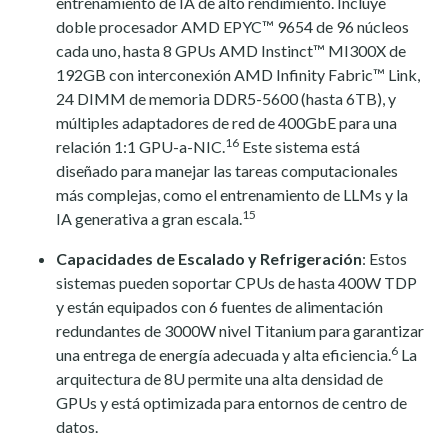
entrenamiento de IA de alto rendimiento. Incluye
doble procesador AMD EPYC™ 9654 de 96 núcleos
cada uno, hasta 8 GPUs AMD Instinct™ MI300X de
192GB con interconexión AMD Infinity Fabric™ Link,
24 DIMM de memoria DDR5-5600 (hasta 6TB), y
múltiples adaptadores de red de 400GbE para una
16
relación 1:1 GPU-a-NIC.
Este sistema está
diseñado para manejar las tareas computacionales
más complejas, como el entrenamiento de LLMs y la
15
IA generativa a gran escala.
Capacidades de Escalado y Refrigeración
: Estos
sistemas pueden soportar CPUs de hasta 400W TDP
y están equipados con 6 fuentes de alimentación
redundantes de 3000W nivel Titanium para garantizar
6
una entrega de energía adecuada y alta eficiencia.
La
arquitectura de 8U permite una alta densidad de
GPUs y está optimizada para entornos de centro de
datos.