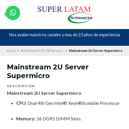
Nos avalan nuestros canales y mas de 23 años de experiencia
Inicio
Rack Mount UP / DP Servers
Mainstream 2U Server Supermicro
Mainstream 2U Server
Supermicro
DESCRIPCIÓN
Mainstream 2U Server Supermicro.
CPU:
Dual 4th Gen Intel® Xeon®Scalable Processor
Memory:
16 DDR5 DIMM Slots.