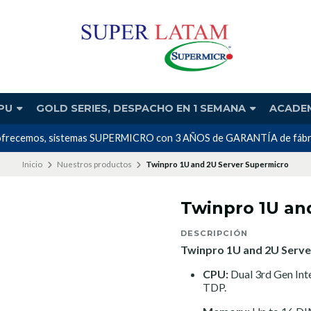
PU
GOLD SERIES, DESPACHO EN 1 SEMANA
ACADE
 ofrecemos, sistemas SUPERMICRO con 3 AÑOS de GARANTÍA de fábrica 
Inicio
Nuestros productos
Twinpro 1U and 2U Server Supermicro
Twinpro 1U an
DESCRIPCIÓN
Twinpro 1U and 2U Serve
CPU:
Dual 3rd Gen In
TDP.