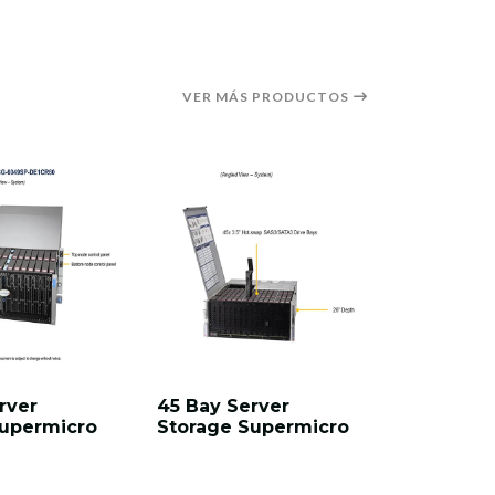
VER MÁS PRODUCTOS
rver
45 Bay Server
60 Bay S
Supermicro
Storage Supermicro
Storage 