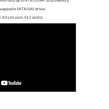
MM slots up to 4TB DDR4-3200 memory.
swappable SATA/SAS drives.
 4.0 x16 slots, M.2 slot(s).