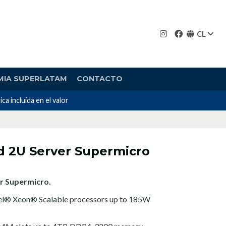
CL
MIA SUPERLATAM
CONTACTO
incluída en el valor
d 2U Server Supermicro
r Supermicro.
tel® Xeon® Scalable processors up to 185W