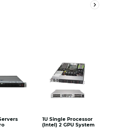
Servers
1U Single Processor
Hyper 2U
ro
(Intel) 2 GPU System
Supermi