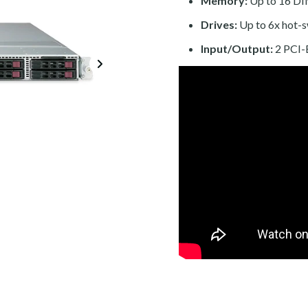
Memory:
Up to 16 DI
Drives:
Up to 6x hot-
Input/Output:
2 PCI-E