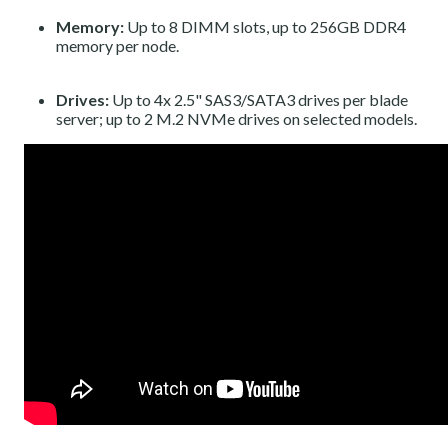
Memory:
Up to 8 DIMM slots, up to 256GB DDR4
memory per node.
Drives:
Up to 4x 2.5" SAS3/SATA3 drives per blade
server; up to 2 M.2 NVMe drives on selected models.