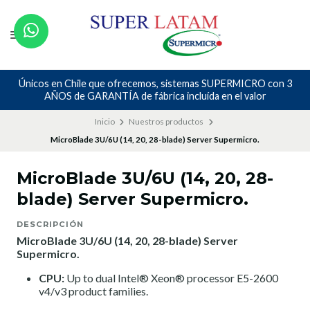
Únicos en Chile que ofrecemos, sistemas SUPERMICRO con 3
AÑOS de GARANTÍA de fábrica incluída en el valor
Inicio
Nuestros productos
MicroBlade 3U/6U (14, 20, 28-blade) Server Supermicro.
MicroBlade 3U/6U (14, 20, 28-
blade) Server Supermicro.
DESCRIPCIÓN
MicroBlade 3U/6U (14, 20, 28-blade) Server
Supermicro.
CPU:
Up to dual Intel® Xeon® processor E5-2600
v4/v3 product families.