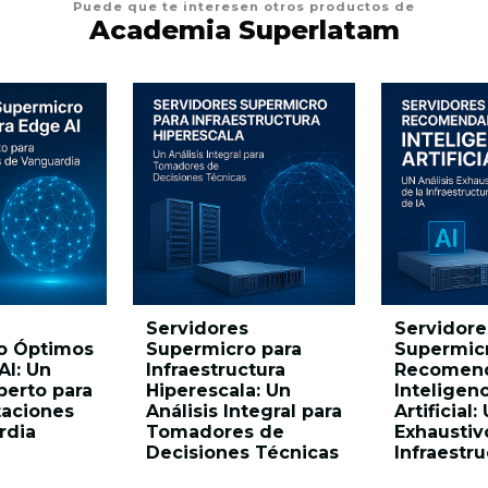
Puede que te interesen otros productos de
Academia Superlatam
Servidores
Servidore
o Óptimos
Supermicro para
Supermic
AI: Un
Infraestructura
Recomend
perto para
Hiperescala: Un
Inteligenc
aciones
Análisis Integral para
Artificial:
rdia
Tomadores de
Exhaustiv
Decisiones Técnicas
Infraestru