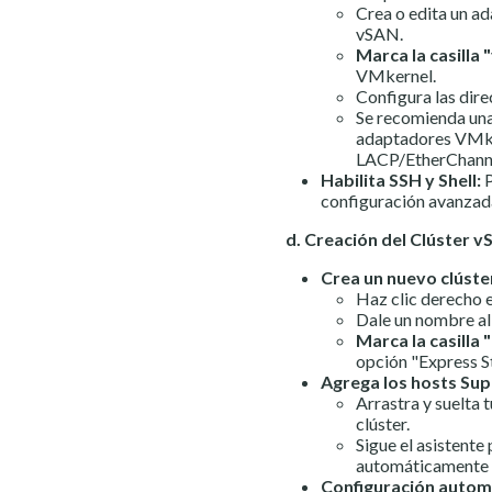
Crea o edita un a
vSAN.
Marca la casilla 
VMkernel.
Configura las dir
Se recomienda una
adaptadores VMker
LACP/EtherChannel
Habilita SSH y Shell:
P
configuración avanzada, 
d. Creación del Clúster v
Crea un nuevo clúste
Haz clic derecho e
Dale un nombre al 
Marca la casilla
opción "Express S
Agrega los hosts Supe
Arrastra y suelta 
clúster.
Sigue el asistente
automáticamente 
Configuración automá