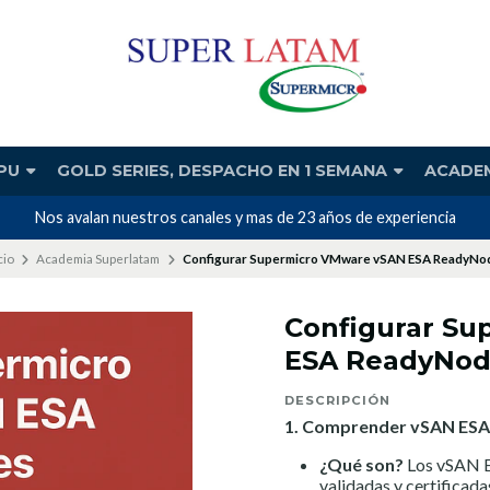
PU
GOLD SERIES, DESPACHO EN 1 SEMANA
ACADE
Nos avalan nuestros canales y mas de 23 años de experiencia
cio
Academia Superlatam
Configurar Supermicro VMware vSAN ESA ReadyNo
Configurar S
ESA ReadyNod
DESCRIPCIÓN
1. Comprender vSAN ES
¿Qué son?
Los vSAN E
validadas y certificad