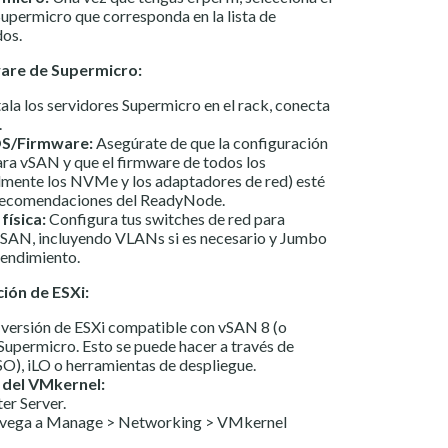
upermicro que corresponda en la lista de
os.
ware de Supermicro:
ala los servidores Supermicro en el rack, conecta
.
OS/Firmware:
Asegúrate de que la configuración
ra vSAN y que el firmware de todos los
mente los NVMe y los adaptadores de red) esté
 recomendaciones del ReadyNode.
física:
Configura tus switches de red para
 vSAN, incluyendo VLANs si es necesario y Jumbo
rendimiento.
ción de ESXi:
a versión de ESXi compatible con vSAN 8 (o
 Supermicro. Esto se puede hacer a través de
O), iLO o herramientas de despliegue.
 del VMkernel:
er Server.
navega a Manage > Networking > VMkernel