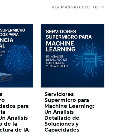
VER MÁS PRODUCTOS
s
Servidores
Instalaci
ro
Supermicro para
operació
ados para
Machine Learning:
servidor
ia
Un Análisis
AS-4125
 Un Análisis
Detallado de
equipad
o de la
Soluciones y
GPUs NVI
ctura de IA
Capacidades
NVL 94G