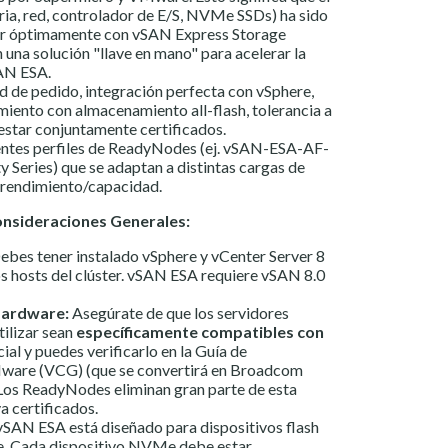
a, red, controlador de E/S, NVMe SSDs) ha sido
ar óptimamente con vSAN Express Storage
 una solución "llave en mano" para acelerar la
AN ESA.
d de pedido, integración perfecta con vSphere,
iento con almacenamiento all-flash, tolerancia a
l estar conjuntamente certificados.
entes perfiles de ReadyNodes (ej. vSAN-ESA-AF-
ty Series) que se adaptan a distintas cargas de
e rendimiento/capacidad.
Consideraciones Generales:
ebes tener instalado vSphere y vCenter Server 8
os hosts del clúster. vSAN ESA requiere vSAN 8.0
Hardware:
Asegúrate de que los servidores
tilizar sean
específicamente compatibles con
cial y puedes verificarlo en la
Guía de
Mware (VCG)
(que se convertirá en Broadcom
Los ReadyNodes eliminan gran parte de esta
a certificados.
SAN ESA está diseñado para dispositivos flash
 Cada dispositivo NVMe debe estar