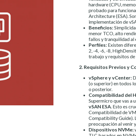
hardware (CPU, memori
probado para funcion
Architecture (ESA). Son
implementación de vS
Beneficios:
Simplicida
menor TCO, alto rendim
fallos y tranquilidad a
Perfiles:
Existen difer
2, -4, -6, -8, HighDensi
trabajo y requisitos d
2. Requisitos Previos y 
vSphere y vCenter:
D
(o superior) en todos l
o posterior.
Compatibilidad del 
Supermicro que vas a u
vSAN ESA
. Esto es cru
Compatibilidad de V
Compatibility Guide). 
preocupación al venir y
Dispositivos NVMe:
v
TLC basados en NVMe.