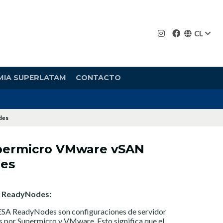
CL
MIA SUPERLATAM
CONTACTO
des
upermicro VMware vSAN
es
A ReadyNodes:
SA ReadyNodes son configuraciones de servidor
as por Supermicro y VMware. Esto significa que el