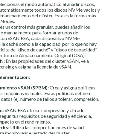
eleccionas el modo automático al añadir discos,
utomáticamente todos los discos NVMe vacíos y
almacenamiento del clúster. Esta es la forma más
yNodes.
res un control más granular, puedes añadir los
e manualmente para formar grupos de
Con vSAN ESA, cada dispositivo NVMe
 la caché como a la capacidad, por lo que no hay
lícita de "disco de caché" y "disco de capacidad"
ectura de Almacenamiento Original (OSA).
AN:
En las propiedades del clúster vSAN, ve a
ensing y asigna la licencia de vSAN.
plementación:
namiento vSAN (SPBM):
Crea y asigna políticas
s máquinas virtuales. Estas políticas definen
atos (ej. número de fallos a tolerar, compresión,
o:
vSAN ESA ofrece compresión y cifrado.
según tus requisitos de seguridad y eficiencia,
impacto en el rendimiento.
cks:
Utiliza las comprobaciones de salud
a monitorear el estado del clúster.