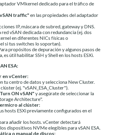
daptador VMkernel dedicado para el tráfico de
"vSAN traffic"
en las propiedades del adaptador
ecciones IP, máscara de subred, gateway y DNS.
 red vSAN dedicada con redundancia (ej. dos
nel en diferentes NICs físicas o
 si tus switches lo soportan).
ara propósitos de depuración y algunos pasos de
es útil habilitar SSH y Shell en los hosts ESXi.
SAN ESA:
r en vCenter:
n tu centro de datos y selecciona New Cluster.
clúster (ej. "vSAN_ESA_Cluster").
 "Turn ON vSAN"
y asegúrate de seleccionar la
torage Architecture".
rmicro al clúster:
tus hosts ESXi previamente configurados en el
 para añadir los hosts. vCenter detectará
los dispositivos NVMe elegibles para vSAN ESA.
tica o manual de discos: