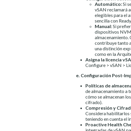
Automático:
Si s
vSAN reclamará a
elegibles para el 
sencilla con Read
Manual:
Si prefie
dispositivos NVM
almacenamiento. 
contribuye tanto a
una distinción exp
como en la Arquit
Asigna la licencia vS
Configure > vSAN > Lic
e. Configuración Post-Im
Políticas de almace
de almacenamiento a tu
cómo se almacenan los d
cifrado).
Compresión y Cifrad
Considera habilitarlos 
teniendo en cuenta el 
Proactive Health Che
integradas de vSAN par