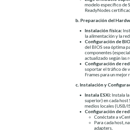
modelo específico de S
ReadyNodes certificad
b. Preparación del Hard
Instalación física:
Inst
la alimentación y la red
Configuración de BI
del BIOS sea óptima pa
componentes (especial
actualizado según las
Configuración de red 
soportar el tráfico de
Frames para un mejor 
c. Instalación y Configura
Instala ESXi:
Instala l
superior) en cada host
medios locales (USB/IS
Configuración de red
Conéctate a vCent
Para cada host, 
adapters.