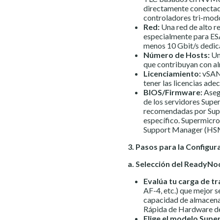
directamente conectado
controladores tri-mo
Red:
Una red de alto r
especialmente para ESA
menos 10 Gbit/s dedic
Número de Hosts:
Un
que contribuyan con a
Licenciamiento:
vSAN 
tener las licencias ad
BIOS/Firmware:
Asegú
de los servidores Supe
recomendadas por Sup
específico. Supermicr
Support Manager (HSM) 
3. Pasos para la Configur
a. Selección del ReadyNo
Evalúa tu carga de tr
AF-4, etc.) que mejor 
capacidad de almacena
Rápida de Hardware 
Elige el modelo Supe