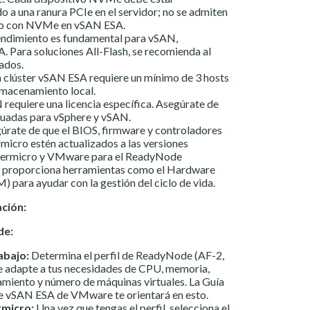
 a una ranura PCIe en el servidor; no se admiten
do con NVMe en vSAN ESA.
endimiento es fundamental para vSAN,
. Para soluciones All-Flash, se recomienda al
ados.
 clúster vSAN ESA requiere un mínimo de 3 hosts
lmacenamiento local.
requiere una licencia específica. Asegúrate de
ecuadas para vSphere y vSAN.
rate de que el BIOS, firmware y controladores
rmicro estén actualizados a las versiones
ermicro y VMware para el ReadyNode
o proporciona herramientas como el Hardware
para ayudar con la gestión del ciclo de vida.
ación:
de:
abajo:
Determina el perfil de ReadyNode (AF-2,
se adapte a tus necesidades de CPU, memoria,
miento y número de máquinas virtuales. La
Guía
de vSAN ESA
de VMware te orientará en esto.
rmicro:
Una vez que tengas el perfil, selecciona el