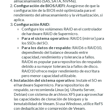
almacenamiento (SAS, SATA, NVMe).
Configuración de BIOS/UEFI:
Asegúrese de que la
configuración de la BIOS esté optimizada para el
rendimiento del almacenamiento y la virtualización, si
aplica.
Configuración RAID:
Configure los volúmenes RAID en el controlador
de hardware RAID de Supermicro.
Para el sistema operativo:
RAID1 (mirror) para
los SSDs del SO.
Para los datos de respaldo:
RAID6 o RAID10,
dependiendo del balance deseado entre
capacidad, rendimiento y tolerancia a fallos.
RAID6 es popular para repositorios de respaldo
debido a su mayor tolerancia a fallos de disco.
RAID10 ofrece mejor rendimiento de escritura
pero menor capacidad utilizable.
Instalación del sistema operativo:
Instale el SO en
el hardware Supermicro. Para repositorios de
respaldo, se recomienda Linux (ej. Ubuntu Server,
Debian) con sistema de archivos XFS para aprovechar
las capacidades de clonación de bloques y la
inmutabilidad de Veeam. Si usa Windows, utilice ReFS
con deduplicación y compresión de Veeam.